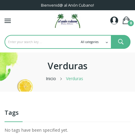
Bienvenid@ al Anón Cubano!
0
Verduras
Inicio
Verduras
Tags
No tags have been specified yet.