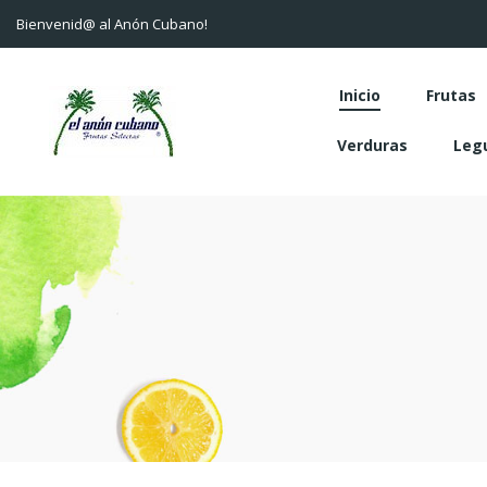
Bienvenid@ al Anón Cubano!
Inicio
Frutas
Verduras
Leg